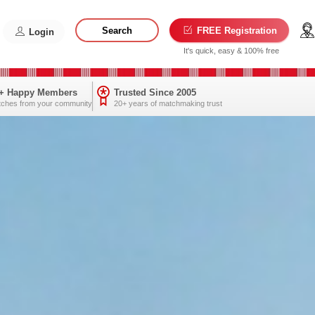
Search
FREE Registration
Login
It's quick, easy & 100% free
0+ Happy Members
Trusted Since 2005
tches from your community
20+ years of matchmaking trust