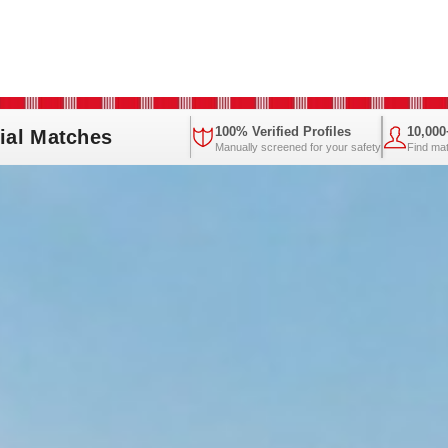
100% Verified Profiles
10,00
ial Matches
Manually screened for your safety
Find ma