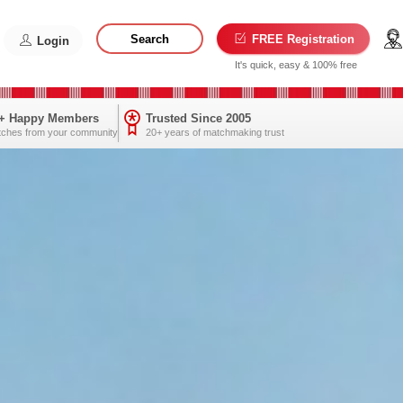
Search
FREE Registration
Login
It's quick, easy & 100% free
0+ Happy Members
Trusted Since 2005
tches from your community
20+ years of matchmaking trust