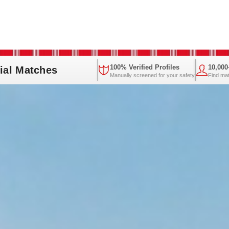
100% Verified Profiles
10,00
ial Matches
Manually screened for your safety
Find ma