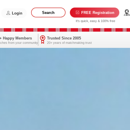
Search
FREE Registration
Login
It's quick, easy & 100% free
0+ Happy Members
Trusted Since 2005
tches from your community
20+ years of matchmaking trust