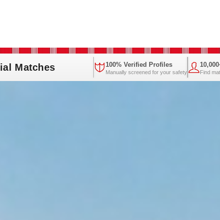
100% Verified Profiles
10,00
ial Matches
Manually screened for your safety
Find ma