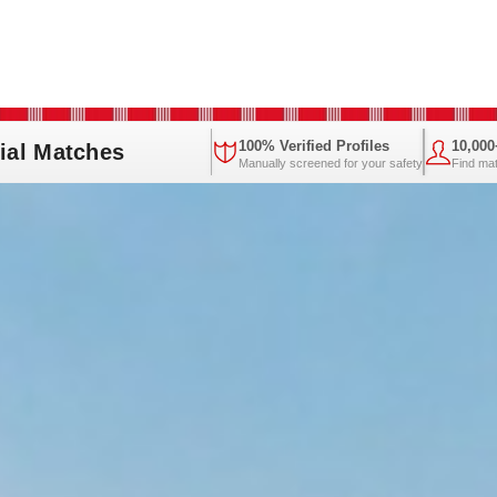
100% Verified Profiles
10,00
ial Matches
Manually screened for your safety
Find ma