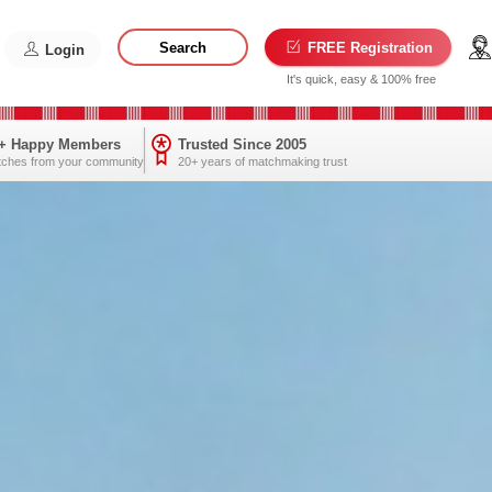
Search
FREE Registration
Login
It's quick, easy & 100% free
0+ Happy Members
Trusted Since 2005
tches from your community
20+ years of matchmaking trust